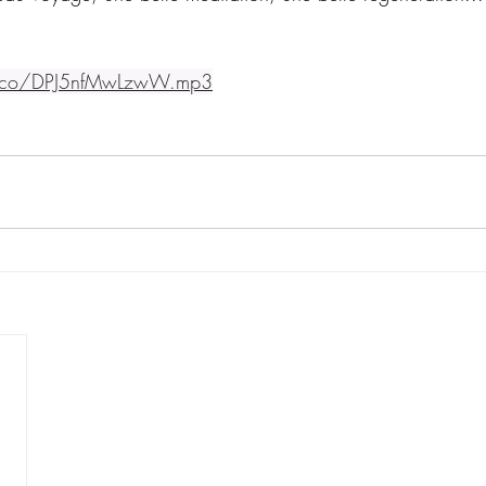
ha.co/DPJ5nfMwLzwW.mp3