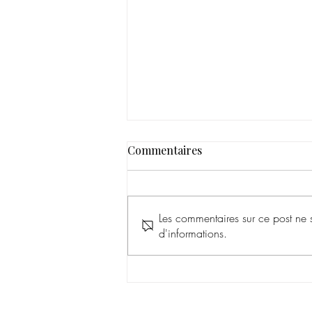
Commentaires
Les commentaires sur ce post ne s
d'informations.
Méditation LE PARDON par
Joëlle Maurel