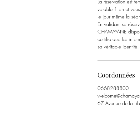
La réservation est f
valable 1 an et vous
le jour même la sé
En validant sa réser
CHAMAYANE disponibl
certifie que les inf
sa véritable identité.
Coordonnées
0668288800
welcome@chamaya
67 Avenue de la Lib