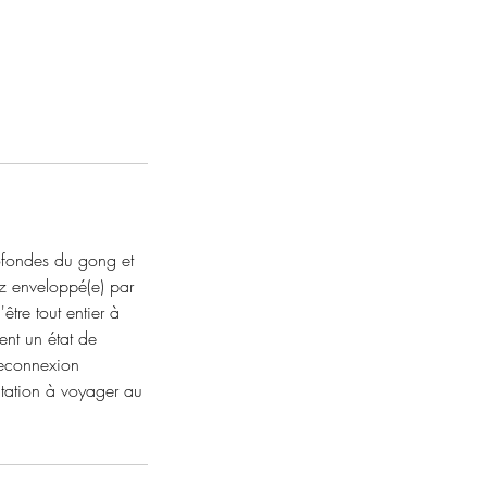
rofondes du gong et
z enveloppé(e) par
être tout entier à
ent un état de
reconnexion
itation à voyager au