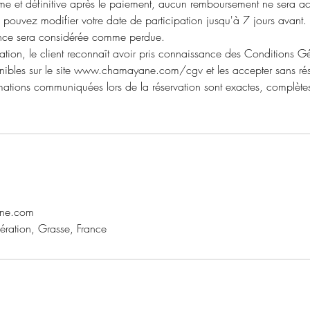
erme et définitive après le paiement, aucun remboursement ne sera ac
 pouvez modifier votre date de participation jusqu'à 7 jours avant.
ance sera considérée comme perdue.
vation, le client reconnaît avoir pris connaissance des Conditions G
es sur le site www.chamayane.com/cgv et les accepter sans réser
ormations communiquées lors de la réservation sont exactes, complète
ne.com
ération, Grasse, France