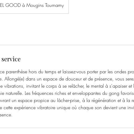
FEEL GOOD à Mougins Tournamy
 service
e parenthèse hors du temps et laissez-vous porter par les ondes p
re. Allongé(e) dans un espace de douceur et de présence, vous sere
 vibrations, invitant le corps à se relâcher, le mental à s'apaiser et l'
ie naturelle. Les fréquences riches et enveloppantes du gong favoris
vrant un espace propice au lâcher-prise, à la régénération et à la 
vre cette expérience vibratoire unique où chaque son devient une inv
ssence.