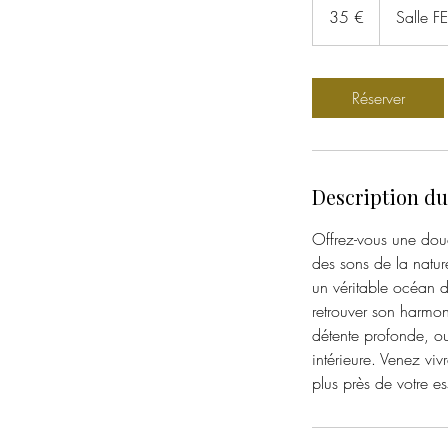
euros
35 €
Salle 
Réserver
Description du
Offrez-vous une douc
des sons de la natu
un véritable océan de
retrouver son harmon
détente profonde, ou
intérieure. Venez vi
plus près de votre e